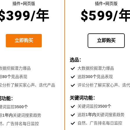
插件+网页版
插件+网页版
$
399
/年
$
599
/
立即购买
立即购买
：
选品：
数据挖掘潜力爆品
大数据挖掘潜力爆品
踪
80个
竞品表现
追踪
300个
竞品表现
论分析了解买家心声、迭代产品
评论分析了解买家心声、迭
关键词功能：
词功能：
关键词监控
3500个
键词监控
3500个
追踪
1年内
关键词搜索趋势
踪
1年内
关键词搜索趋势
自然、广告排名每日监控
然、广告排名每日监控