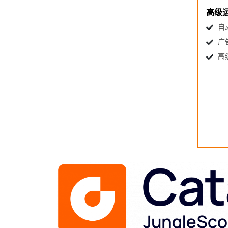
高级
自
广
高